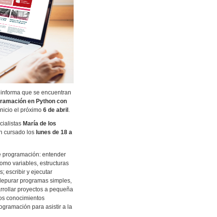
d informa que se encuentran
ramación en Python con
inicio el próximo
6 de abril
.
cialistas
María de los
on cursado los
lunes de 18 a
 programación: entender
omo variables, estructuras
; escribir y ejecutar
 depurar programas simples,
rrollar proyectos a pequeña
los conocimientos
rogramación para asistir a la