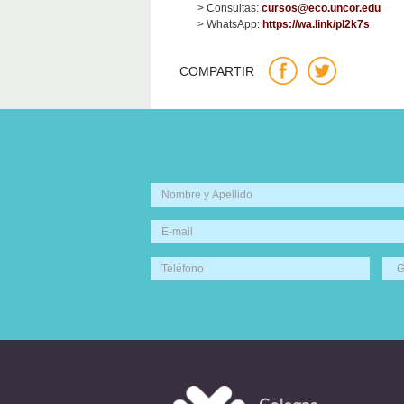
> Consultas:
cursos@eco.uncor.edu
> WhatsApp:
https://wa.link/pl2k7s
COMPARTIR