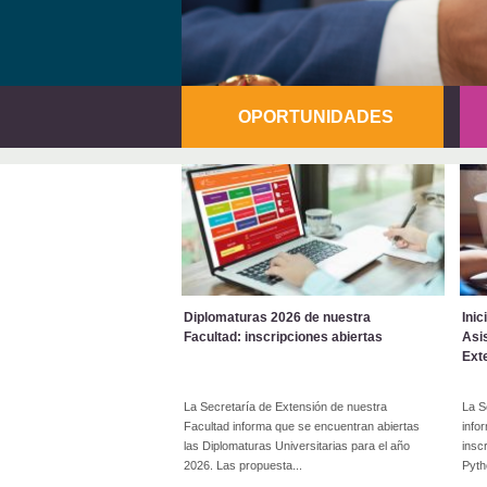
OPORTUNIDADES
Ini
Diplomaturas 2026 de nuestra
Asi
Facultad: inscripciones abiertas
Ext
La S
La Secretaría de Extensión de nuestra
info
Facultad informa que se encuentran abiertas
insc
las Diplomaturas Universitarias para el año
Pyth
2026. Las propuesta...