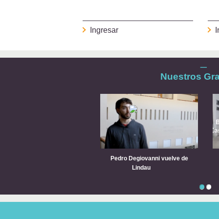
I
Ingresar
_
Nuestros Gr
Pedro Degiovanni vuelve de
Lindau
1
2