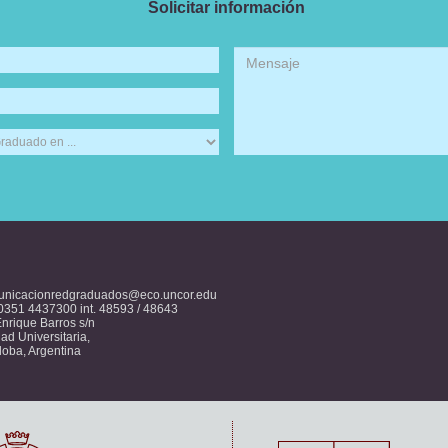
Solicitar información
unicacionredgraduados@eco.uncor.edu
 0351 4437300 int. 48593 / 48643
Enrique Barros s/n
ad Universitaria,
oba, Argentina