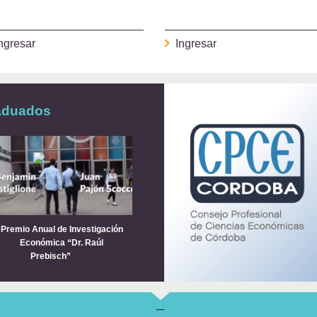
ngresar
Ingresar
aduados
Premio Anual de Investigación
Económica “Dr. Raúl
Prebisch”
_